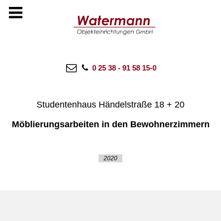
20 JULI 2022
WATERMANN
NO COMMENTS
CATEGORIES:
ALLE ANZEIGEN
,
BADEN-WÜRTTEMBERG
0 25 38 - 91 58 15-0
Studierendenwerk Freiburg
Studentenhaus Händelstraße 18 + 20
Möblierungsarbeiten in den Bewohnerzimmern
2020