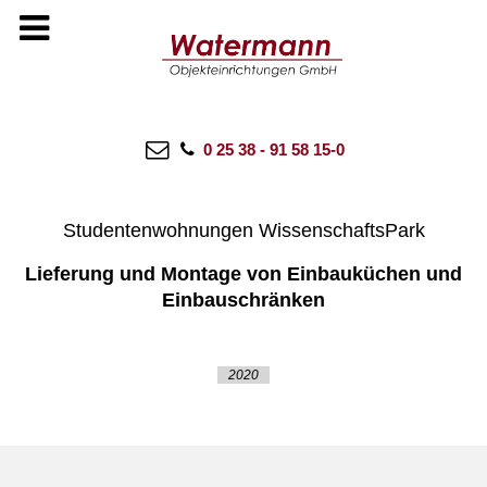
11 AUGUST 2022
WATERMANN
NO COMMENTS
CATEGORIES:
ALLE ANZEIGEN
,
NIEDERSACHSEN
0 25 38 - 91 58 15-0
Studentenwerk Osnabrück
Studentenwohnungen WissenschaftsPark
Lieferung und Montage von Einbauküchen und
Einbauschränken
2020