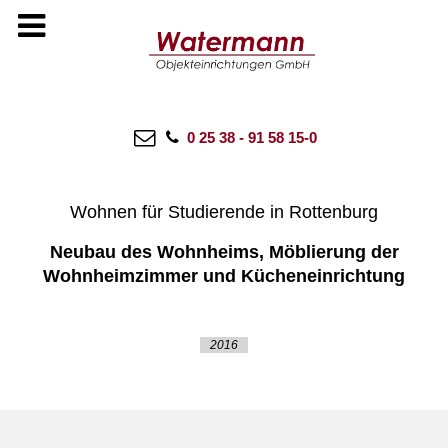
12 AUGUST 2022
WATERMANN
NO COMMENTS
CATEGORIES:
ALLE ANZEIGEN
,
BADEN-WÜRTTEMBERG
0 25 38 - 91 58 15-0
Studierendenwerk Tübingen-Hohenheim
Wohnen für Studierende in Rottenburg
Neubau des Wohnheims, Möblierung der
Wohnheimzimmer und Kücheneinrichtung
2016